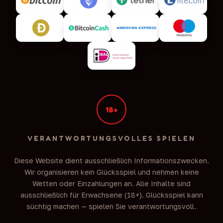
18+
VERANTWORTUNGSVOLLES SPIELEN
5 Lions Megaways Support
Diese Website dient ausschließlich Informationszwecken.
Online — Antwort in ~1 Min.
Wir organisieren kein Glücksspiel und nehmen keine
Wetten oder Einzahlungen an. Alle Inhalte sind
ausschließlich für Erwachsene (18+). Glücksspiel kann
süchtig machen — spielen Sie verantwortungsvoll.