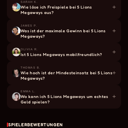
SARAH K.
+
Wie löse ich Freispiele bei 5 Lions
Megaways aus?
JAMES P.
+
Was ist der maximale Gewinn bei 5 Lions
Megaways?
OLIVIA R.
+
Ist 5 Lions Megaways mobilfreundlich?
THOMAS B.
+
Wie hoch ist der Mindesteinsatz bei 5 Lions
Megaways?
EMMA L.
+
Wo kann ich 5 Lions Megaways um echtes
Geld spielen?
SPIELERBEWERTUNGEN