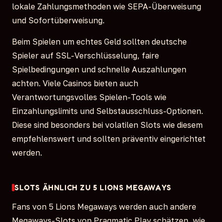
lokale Zahlungsmethoden wie SEPA-Überweisung
und Sofortüberweisung.
Beim Spielen um echtes Geld sollten deutsche
Spieler auf SSL-Verschlüsselung, faire
Spielbedingungen und schnelle Auszahlungen
achten. Viele Casinos bieten auch
Verantwortungsvolles Spielen-Tools wie
Einzahlungslimits und Selbstausschluss-Optionen.
Diese sind besonders bei volatilen Slots wie diesem
empfehlenswert und sollten präventiv eingerichtet
werden.
SLOTS ÄHNLICH ZU 5 LIONS MEGAWAYS
Fans von 5 Lions Megaways werden auch andere
Megaways-Slots von Pragmatic Play schätzen, wie