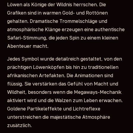
Löwen als Könige der Wildnis herrschen. Die
Grafiken sind in warmen Gold- und Rottönen
gehalten. Dramatische Trommelschläge und
atmosphärische Klänge erzeugen eine authentische
Safari-Stimmung, die jeden Spin zu einem kleinen
Abenteuer macht.
Jedes Symbol wurde detailreich gestaltet, von den
prächtigen Löwenköpfen bis hin zu traditionellen
afrikanischen Artefakten. Die Animationen sind
flüssig. Sie verstärken das Gefühl von Macht und
Wildheit, besonders wenn die Megaways-Mechanik
aktiviert wird und die Walzen zum Leben erwachen.
Goldene Partikeleffekte und Lichtreflexe
unterstreichen die majestätische Atmosphäre
zusätzlich.