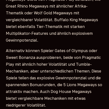
Great Rhino Megaways mit ähnlicher Afrika-
Thematik oder Wolf Gold Megaways mit
vergleichbarer Volatilität. Buffalo King Megaways
bietet ebenfalls Tier-Thematik mit starken
Multiplikator-Features und ähnlich explosivem
Gewinnpotenzial.
Alternativ können Spieler Gates of Olympus oder
Sweet Bonanza ausprobieren, beide von Pragmatic
Play mit ähnlich hoher Volatilität und Tumble-
Mechaniken, aber unterschiedlichen Themen. Diese
Spiele teilen das explosive Gewinnpotenzial und die
spannenden Bonusrunden, die 5 Lions Megaways so
attraktiv machen. Auch Dog House Megaways
bietet vergleichbare Mechaniken mit etwas
niedrigerer Volatilität.