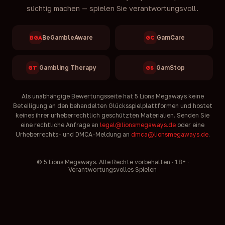
Online — Antwort in ~1 Min.
süchtig machen — spielen Sie verantwortungsvoll.
BeGambleAware
GamCare
BGA
GC
Gambling Therapy
GamStop
GT
GS
Als unabhängige Bewertungsseite hat 5 Lions Megaways keine
Beteiligung an den behandelten Glücksspielplattformen und hostet
keines ihrer urheberrechtlich geschützten Materialien. Senden Sie
eine rechtliche Anfrage an
legal@lionsmegaways.de
oder eine
Urheberrechts- und DMCA-Meldung an
dmca@lionsmegaways.de
.
© 5 Lions Megaways. Alle Rechte vorbehalten · 18+ ·
Verantwortungsvolles Spielen