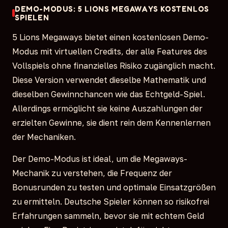
DEMO-MODUS: 5 LIONS MEGAWAYS KOSTENLOS
SPIELEN
5 Lions Megaways bietet einen kostenlosen Demo-
Modus mit virtuellen Credits, der alle Features des
Vollspiels ohne finanzielles Risiko zugänglich macht.
Diese Version verwendet dieselbe Mathematik und
dieselben Gewinnchancen wie das Echtgeld-Spiel.
Allerdings ermöglicht sie keine Auszahlungen der
erzielten Gewinne, sie dient rein dem Kennenlernen
der Mechaniken.
Der Demo-Modus ist ideal, um die Megaways-
Mechanik zu verstehen, die Frequenz der
Bonusrunden zu testen und optimale Einsatzgrößen
zu ermitteln. Deutsche Spieler können so risikofrei
Erfahrungen sammeln, bevor sie mit echtem Geld