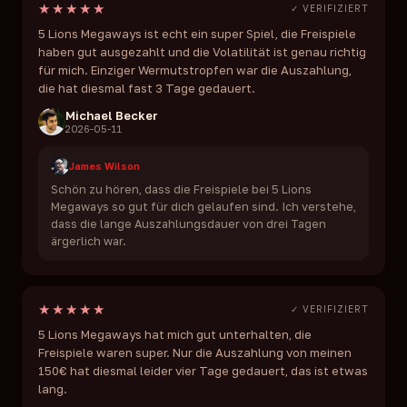
★★★★★
✓ VERIFIZIERT
5 Lions Megaways ist echt ein super Spiel, die Freispiele
haben gut ausgezahlt und die Volatilität ist genau richtig
für mich. Einziger Wermutstropfen war die Auszahlung,
die hat diesmal fast 3 Tage gedauert.
Michael Becker
2026-05-11
James Wilson
Schön zu hören, dass die Freispiele bei 5 Lions
Megaways so gut für dich gelaufen sind. Ich verstehe,
dass die lange Auszahlungsdauer von drei Tagen
ärgerlich war.
★★★★★
✓ VERIFIZIERT
5 Lions Megaways hat mich gut unterhalten, die
Freispiele waren super. Nur die Auszahlung von meinen
150€ hat diesmal leider vier Tage gedauert, das ist etwas
lang.